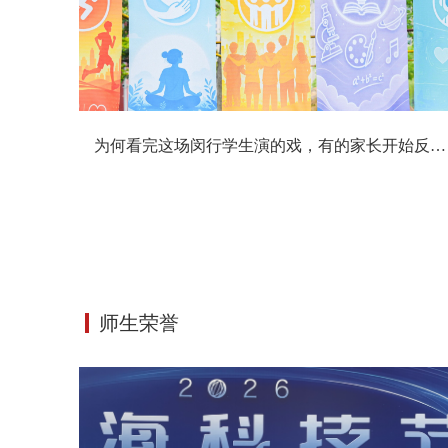
探秘水环境，追寻钱学森精神——华二附初钱学森学院交大研学之旅
为何看完这场闵行学生演的戏，有的家长开始反思教育方式？
华二紫竹、华二附初“家庭抗逆力”家长工作坊第一期圆满举行
师生荣誉